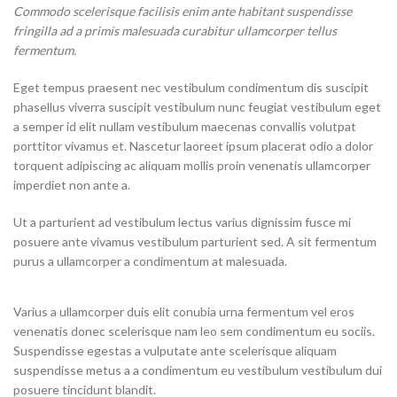
Commodo scelerisque facilisis enim ante habitant suspendisse
fringilla ad a primis malesuada curabitur ullamcorper tellus
fermentum.
Eget tempus praesent nec vestibulum condimentum dis suscipit
phasellus viverra suscipit vestibulum nunc feugiat vestibulum eget
a semper id elit nullam vestibulum maecenas convallis volutpat
porttitor vivamus et. Nascetur laoreet ipsum placerat odio a dolor
torquent adipiscing ac aliquam mollis proin venenatis ullamcorper
imperdiet non ante a.
Ut a parturient ad vestibulum lectus varius dignissim fusce mi
posuere ante vivamus vestibulum parturient sed. A sit fermentum
purus a ullamcorper a condimentum at malesuada.
Varius a ullamcorper duis elit conubia urna fermentum vel eros
venenatis donec scelerisque nam leo sem condimentum eu sociis.
Suspendisse egestas a vulputate ante scelerisque aliquam
suspendisse metus a a condimentum eu vestibulum vestibulum dui
posuere tincidunt blandit.