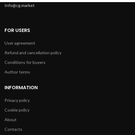
SUSPENDISSE QUAM AT VESTIBULUM
KITCHEN
Info@cg.market
FOR USERS
User agreement
Refund and cancellation policy
Conditions for buyers
Author terms
INFORMATION
Privacy policy
Cookie policy
About
Contacts