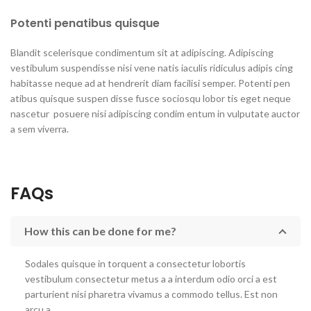
Potenti penatibus quisque
Blandit scelerisque condimentum sit at adipiscing. Adipiscing
vestibulum suspendisse nisi vene natis iaculis ridiculus adipis cing
habitasse neque ad at hendrerit diam facilisi semper. Potenti pen
atibus quisque suspen disse fusce sociosqu lobor tis eget neque
nascetur posuere nisi adipiscing condim entum in vulputate auctor
a sem viverra.
FAQs
How this can be done for me?
Sodales quisque in torquent a consectetur lobortis
vestibulum consectetur metus a a interdum odio orci a est
parturient nisi pharetra vivamus a commodo tellus. Est non
arcu a.